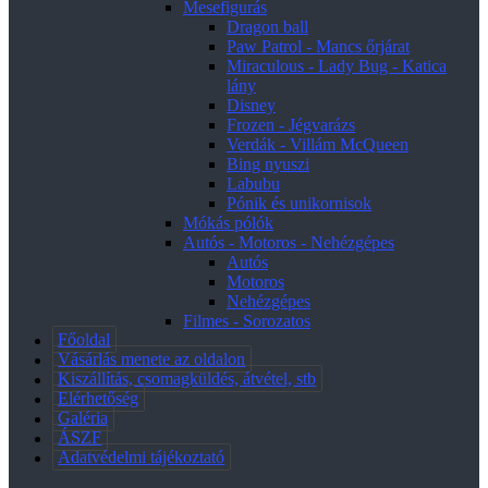
Mesefigurás
Dragon ball
Paw Patrol - Mancs őrjárat
Miraculous - Lady Bug - Katica
lány
Disney
Frozen - Jégvarázs
Verdák - Villám McQueen
Bing nyuszi
Labubu
Pónik és unikornisok
Mókás pólók
Autós - Motoros - Nehézgépes
Autós
Motoros
Nehézgépes
Filmes - Sorozatos
Főoldal
Vásárlás menete az oldalon
Kiszállítás, csomagküldés, átvétel, stb
Elérhetőség
Galéria
ÁSZF
Adatvédelmi tájékoztató