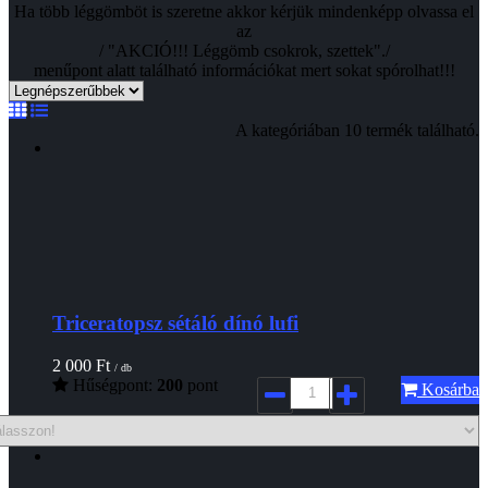
Ha több léggömböt is szeretne akkor kérjük mindenképp olvassa el
az
/ "AKCIÓ!!! Léggömb csokrok, szettek"./
menűpont alatt található információkat mert sokat spórolhat!!!
A kategóriában 10 termék található.
Triceratopsz sétáló dínó lufi
2 000
Ft
/ db
Hűségpont:
200
pont
Kosárba