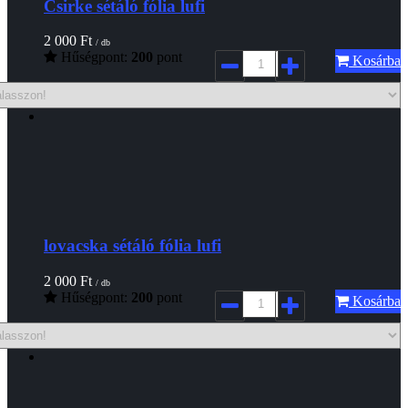
Csirke sétáló fólia lufi
2 000
Ft
/ db
Hűségpont:
200
pont
Kosárba
lovacska sétáló fólia lufi
2 000
Ft
/ db
Hűségpont:
200
pont
Kosárba