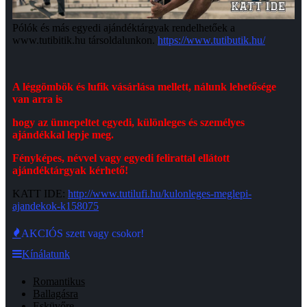
Pólók és más egyedi ajándéktárgyak rendelhetőek a
www.tutibitik.hu társoldalunkon.
https://www.tutibutik.hu/
A léggömbök és lufik vásárlása mellett, nálunk lehetősége
van arra is
hogy az ünnepeltet egyedi, különleges és személyes
ajándékkal lepje meg.
Fényképes, névvel vagy egyedi felirattal ellátott
ajándéktárgyak kérhető!
KATT IDE:
http://www.tutilufi.hu/kulonleges-meglepi-
ajandekok-k158075
AKCIÓS szett vagy csokor!
Kínálatunk
Romantikus
Ballagásra
Esküvőre