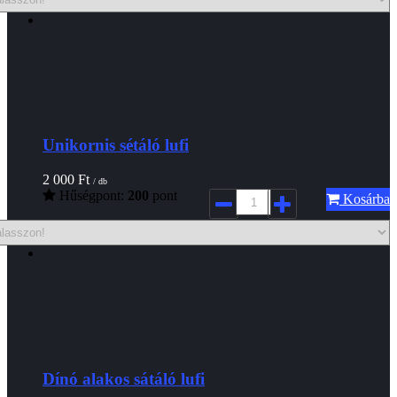
Unikornis sétáló lufi
2 000
Ft
/ db
Hűségpont:
200
pont
Kosárba
Dínó alakos sátáló lufi