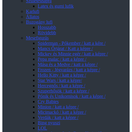
Születésnapra
Latex és gumi lufik
Karlufi
Állatos
Buzogány lufi
Hosszabb
Rövidebb
Mesefigurás
Spiderman - Pókember / katt a kére /
Mancs Őrjárat / Katt a képre /
Mickey és Minnie egér / katt a képre /
Pepa malac / katt a képre /
Mása és a Medve / katt a képre /
Frozen - Jégvarázs / katt a képre /
Hello Kitty / katt a képre /
Star Wars / katt a képre/
Hercegnős / katt a képre /
Szuperhősök / katt a képre /
Pónik és Unikornisok / katt a képre /
Cry Babies
Minion / katt a képre /
Micimackó / katt a képre /
Verdák / katt a képre /
Bing nyuszi
LOL