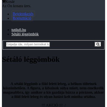
Kosár
Az Ön kosara üres.
Bejelentkezés
Regisztráció
tutilufi.hu
Sétáló léggömbök
Sétáló léggömbök
A sétáló léggömb a föld felett lebeg, a hélium töltetnek
köszönhetően. A figura, a lábainak súlya miatt, nem emelkedik
magasabbra, így amikor a kis gazdája húzza a pórázon, akkor
a föld felett lebeg és olyan hatást kelt mintha sétálna.
!!! AKCIÓ !!! /