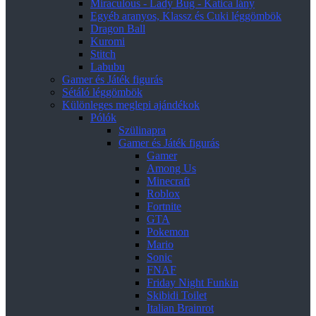
Miraculous - Lady Bug - Katica lány
Egyéb aranyos, Klassz és Cuki léggömbök
Dragon Ball
Kuromi
Stitch
Labubu
Gamer és Játék figurás
Sétáló léggömbök
Különleges meglepi ajándékok
Pólók
Szülinapra
Gamer és Játék figurás
Gamer
Among Us
Minecraft
Roblox
Fortnite
GTA
Pokemon
Mario
Sonic
FNAF
Friday Night Funkin
Skibidi Toilet
Italian Brainrot