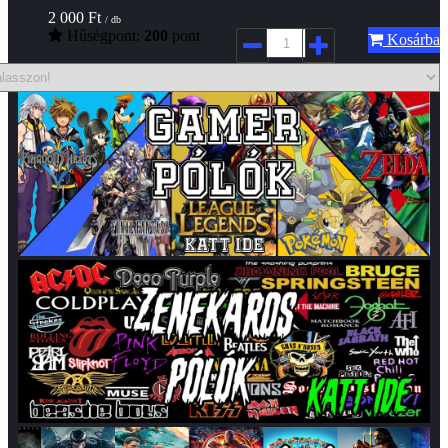
2 000
Ft
/ db
Hűségpont:
200
pont
Kosárba