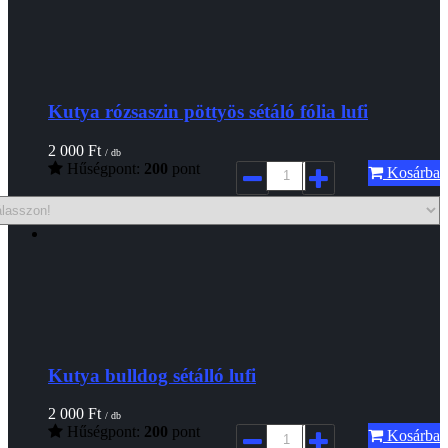
Kutya rózsaszin pöttyös sétáló fólia lufi
2 000
Ft
/ db
Hűségpont:
200
pont
Kosárba
Kutya bulldog sétálló lufi
2 000
Ft
/ db
Hűségpont:
200
pont
Kosárba