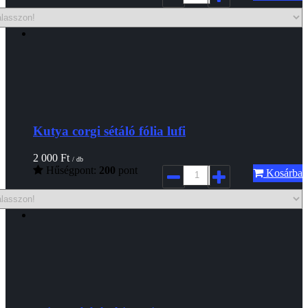
Kutya corgi sétáló fólia lufi
2 000
Ft
/ db
Hűségpont:
200
pont
Kosárba