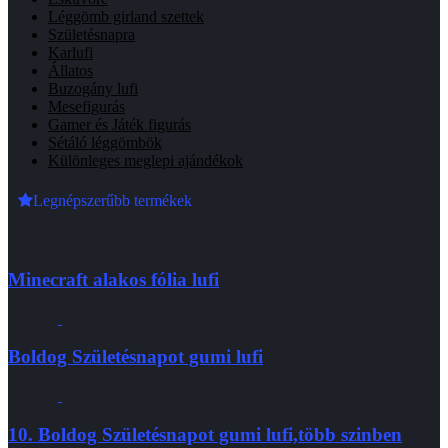
Léggömb girland szettek
Születésnapra
Karlufi
Állatos
Buzogány lufi
Mesefigurás
Gamer és Játék figurás
Sétáló léggömbök
Különleges meglepi ajándékok
Legnépszerűbb termékek
Minecraft alakos fólia lufi
Boldog Születésnapot gumi lufi
10. Boldog Születésnapot gumi lufi,több szinben