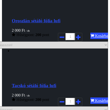
Oroszlán sétáló fólia lufi
2 000
Ft
/ db
Hűségpont:
200
pont
Kosárba
Tacskó sétáló fólia lufi
2 000
Ft
/ db
Hűségpont:
200
pont
Kosárba