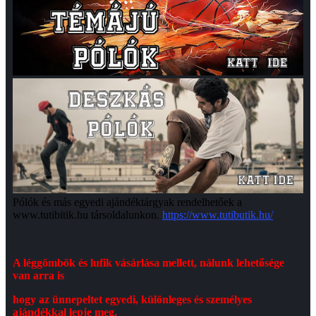
Pólók és más egyedi ajándéktárgyak rendelhetőek a
www.tutibitik.hu társoldalunkon.
https://www.tutibutik.hu/
A léggömbök és lufik vásárlása mellett, nálunk lehetősége
van arra is
hogy az ünnepeltet egyedi, különleges és személyes
ajándékkal lepje meg.