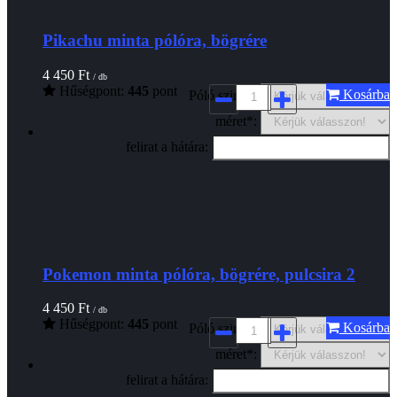
Pikachu minta pólóra, bögrére
4 450
Ft
/ db
Hűségpont:
445
pont
Kosárba
Póló szine*:
méret*:
felirat a hátára:
Pokemon minta pólóra, bögrére, pulcsira 2
4 450
Ft
/ db
Hűségpont:
445
pont
Kosárba
Póló szine*:
méret*:
felirat a hátára: