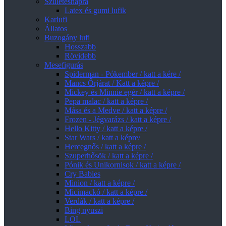
Születésnapra
Latex és gumi lufik
Karlufi
Állatos
Buzogány lufi
Hosszabb
Rövidebb
Mesefigurás
Spiderman - Pókember / katt a kére /
Mancs Őrjárat / Katt a képre /
Mickey és Minnie egér / katt a képre /
Pepa malac / katt a képre /
Mása és a Medve / katt a képre /
Frozen - Jégvarázs / katt a képre /
Hello Kitty / katt a képre /
Star Wars / katt a képre/
Hercegnős / katt a képre /
Szuperhősök / katt a képre /
Pónik és Unikornisok / katt a képre /
Cry Babies
Minion / katt a képre /
Micimackó / katt a képre /
Verdák / katt a képre /
Bing nyuszi
LOL