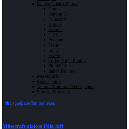
Gamer és Játék figurás
Gamer
Among Us
Minecraft
Roblox
Fortnite
GTA
Pokemon
Mario
Sonic
FNAF
Friday Night Funkin
Skibidi Toilet
Italian Brainrot
Mesefigurás
Mókás pólók
Autós - Motoros - Nehézgépes
Filmes - Sorozatos
Legnépszerűbb termékek
Minecraft alakos fólia lufi