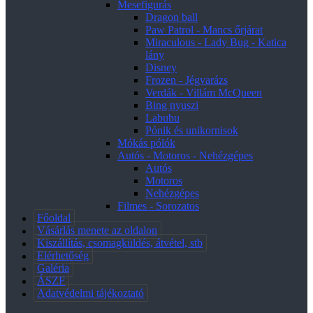
Mesefigurás
Dragon ball
Paw Patrol - Mancs őrjárat
Miraculous - Lady Bug - Katica
lány
Disney
Frozen - Jégvarázs
Verdák - Villám McQueen
Bing nyuszi
Labubu
Pónik és unikornisok
Mókás pólók
Autós - Motoros - Nehézgépes
Autós
Motoros
Nehézgépes
Filmes - Sorozatos
Főoldal
Vásárlás menete az oldalon
Kiszállítás, csomagküldés, átvétel, stb
Elérhetőség
Galéria
ÁSZF
Adatvédelmi tájékoztató