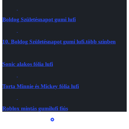
Boldog Születésnapot gumi lufi
10. Boldog Születésnapot gumi lufi,több szinben
Sonic alakos fólia lufi
Torta Minnie és Mickey fólia lufi
Roblox mintás gumilufi fiús
Üzemeltető