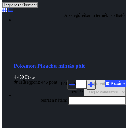
A kategóriában 6 termék található.
Pokemon Pikachu mintás póló
4 450
Ft
/ db
Hűségpont:
445
pont
Kosárba
Póló szine*:
méret*:
felirat a hátára: