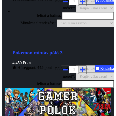
Kosárba
Póló szine*:
méret*:
felirat a hátára:
Mintázat elrendezése:
Pokemon mintás póló 3
4 450
Ft
/ db
Hűségpont:
445
pont
Kosárba
Póló szine*:
méret*:
felirat a hátára: