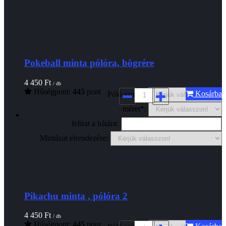
Pokeball minta pólóra, bögrére
4 450
Ft
/ db
Hűségpont:
445
pont
Kosárba
Póló szine*:
méret*:
felirat a hátára:
Mintázat elrendezése:
Pikachu minta , pólóra 2
4 450
Ft
/ db
Hűségpont:
445
pont