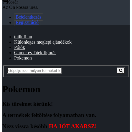
Kosár
Az Ön kosara üres.
Bejelentkezés
Regisztráció
tutilufi.hu
Különleges meglepi ajándékok
Pólók
Gamer és Játék figurás
Pokemon
Pokemon
Kis türelmet kérünk!
A termékek feltöltése folyamatban van.
Nézz vissza később
HA JÓT AKARSZ!