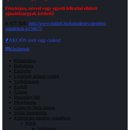
Fényképes, névvel vagy egyedi felirattal ellátott
ajándéktárgyak kérhető!
KATT IDE:
http://www.tutilufi.hu/kulonleges-meglepi-
ajandekok-k158075
AKCIÓS szett vagy csokor!
Kínálatunk
Romantikus
Ballagásra
Esküvőre
Léggömb girland szettek
Születésnapra
Karlufi
Állatos
Buzogány lufi
Mesefigurás
Gamer és Játék figurás
Sétáló léggömbök
Különleges meglepi ajándékok
Pólók
Szülinapra