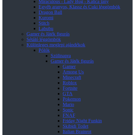
Miraculous - Lady Bug - Katica lány
Egyéb aranyos, Klassz és Cuki léggömbök
Dragon Ball
Kuromi
Stitch
Labubu
Gamer és Játék figurás
Sétáló léggömbök
Különleges meglepi ajándékok
Pólók
Szülinapra
Gamer és Játék figurás
Gamer
Among Us
Minecraft
Roblox
Fortnite
GTA
Pokemon
Mario
Sonic
FNAF
Friday Night Funkin
Skibidi Toilet
Italian Brainrot