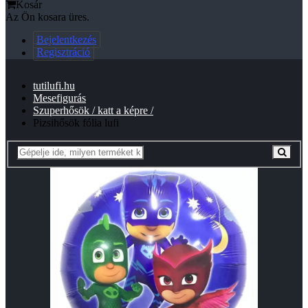
Kosár
Az Ön kosara üres.
Bejelentkezés
Regisztráció
tutilufi.hu
Mesefigurás
Szuperhősök / katt a képre /
Pizsihősök fólia lufi