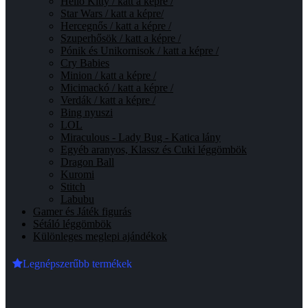
Hello Kitty / katt a képre /
Star Wars / katt a képre/
Hercegnős / katt a képre /
Szuperhősök / katt a képre /
Pónik és Unikornisok / katt a képre /
Cry Babies
Minion / katt a képre /
Micimackó / katt a képre /
Verdák / katt a képre /
Bing nyuszi
LOL
Miraculous - Lady Bug - Katica lány
Egyéb aranyos, Klassz és Cuki léggömbök
Dragon Ball
Kuromi
Stitch
Labubu
Gamer és Játék figurás
Sétáló léggömbök
Különleges meglepi ajándékok
Legnépszerűbb termékek