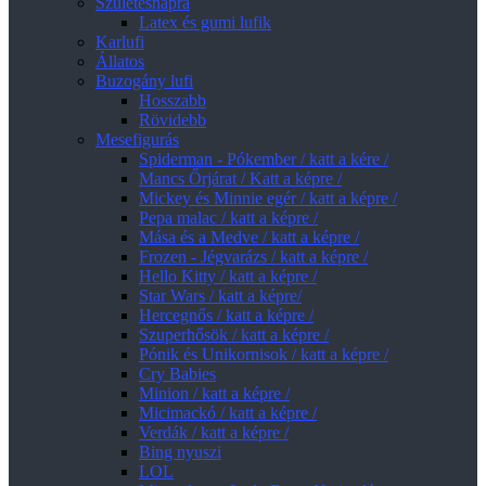
Születésnapra
Latex és gumi lufik
Karlufi
Állatos
Buzogány lufi
Hosszabb
Rövidebb
Mesefigurás
Spiderman - Pókember / katt a kére /
Mancs Őrjárat / Katt a képre /
Mickey és Minnie egér / katt a képre /
Pepa malac / katt a képre /
Mása és a Medve / katt a képre /
Frozen - Jégvarázs / katt a képre /
Hello Kitty / katt a képre /
Star Wars / katt a képre/
Hercegnős / katt a képre /
Szuperhősök / katt a képre /
Pónik és Unikornisok / katt a képre /
Cry Babies
Minion / katt a képre /
Micimackó / katt a képre /
Verdák / katt a képre /
Bing nyuszi
LOL