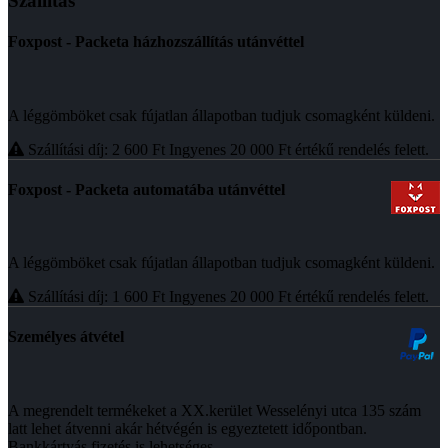
Szállítás
Foxpost - Packeta házhozszállítás utánvéttel
A léggömböket csak fújatlan állapotban tudjuk csomagként küldeni.
Szállítási díj: 2 600
Ft
Ingyenes 20 000
Ft
értékű rendelés felett.
Foxpost - Packeta automatába utánvéttel
A léggömböket csak fújatlan állapotban tudjuk csomagként küldeni.
Szállítási díj: 1 600
Ft
Ingyenes 20 000
Ft
értékű rendelés felett.
Személyes átvétel
A megrendelt termékeket a XX.kerület Wesselényi utca 135 szám
latt lehet átvenni akár hétvégén is egyeztetett időpontban.
Bankkártyás fizetés is lehetséges.