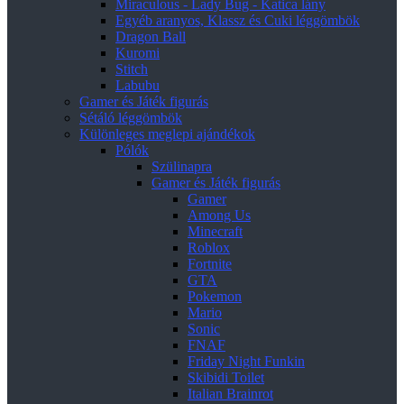
Miraculous - Lady Bug - Katica lány
Egyéb aranyos, Klassz és Cuki léggömbök
Dragon Ball
Kuromi
Stitch
Labubu
Gamer és Játék figurás
Sétáló léggömbök
Különleges meglepi ajándékok
Pólók
Szülinapra
Gamer és Játék figurás
Gamer
Among Us
Minecraft
Roblox
Fortnite
GTA
Pokemon
Mario
Sonic
FNAF
Friday Night Funkin
Skibidi Toilet
Italian Brainrot