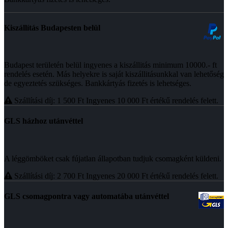
Kiszállítás Budapesten belül
Budapest területén belül ingyenes a kiszállitás minimum 10000.- ft
rendelés esetén. Más helyekre is saját kiszállitásunkkal van lehetőség
de egyeztetés szükséges. Bankkártyás fizetés is lehetséges.
Szállítási díj: 1 500
Ft
Ingyenes 10 000
Ft
értékű rendelés felett.
GLS házhoz utánvéttel
A léggömböket csak fújatlan állapotban tudjuk csomagként küldeni.
Szállítási díj: 2 700
Ft
Ingyenes 20 000
Ft
értékű rendelés felett.
GLS csomagpontra vagy automatába utánvéttel