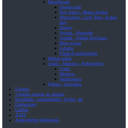
Mesefigurás
Dragon ball
Paw Patrol - Mancs őrjárat
Miraculous - Lady Bug - Katica
lány
Disney
Frozen - Jégvarázs
Verdák - Villám McQueen
Bing nyuszi
Labubu
Pónik és unikornisok
Mókás pólók
Autós - Motoros - Nehézgépes
Autós
Motoros
Nehézgépes
Filmes - Sorozatos
Főoldal
Vásárlás menete az oldalon
Kiszállítás, csomagküldés, átvétel, stb
Elérhetőség
Galéria
ÁSZF
Adatvédelmi tájékoztató