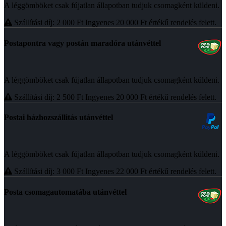
A léggömböket csak fújatlan állapotban tudjuk csomagként küldeni.
Szállítási díj: 2 000
Ft
Ingyenes 20 000
Ft
értékű rendelés felett.
Postapontra vagy postán maradóra utánvéttel
A léggömböket csak fújatlan állapotban tudjuk csomagként küldeni.
Szállítási díj: 2 500
Ft
Ingyenes 20 000
Ft
értékű rendelés felett.
Postai házhozszállitás utánvéttel
A léggömböket csak fújatlan állapotban tudjuk csomagként küldeni.
Szállítási díj: 3 000
Ft
Ingyenes 22 000
Ft
értékű rendelés felett.
Posta csomagautomatába utánvéttel