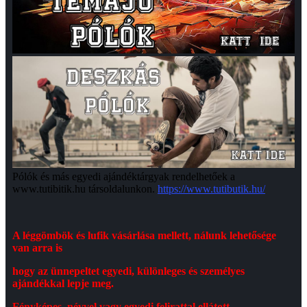
Pólók és más egyedi ajándéktárgyak rendelhetőek a
www.tutibitik.hu társoldalunkon.
https://www.tutibutik.hu/
A léggömbök és lufik vásárlása mellett, nálunk lehetősége
van arra is
hogy az ünnepeltet egyedi, különleges és személyes
ajándékkal lepje meg.
Fényképes, névvel vagy egyedi felirattal ellátott