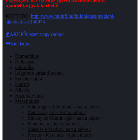
ajándéktárgyak kérhető!
KATT IDE:
http://www.tutilufi.hu/kulonleges-meglepi-
ajandekok-k158075
AKCIÓS szett vagy csokor!
Kínálatunk
Romantikus
Ballagásra
Esküvőre
Léggömb girland szettek
Születésnapra
Karlufi
Állatos
Buzogány lufi
Mesefigurás
Spiderman - Pókember / katt a kére /
Mancs Őrjárat / Katt a képre /
Mickey és Minnie egér / katt a képre /
Pepa malac / katt a képre /
Mása és a Medve / katt a képre /
Frozen - Jégvarázs / katt a képre /