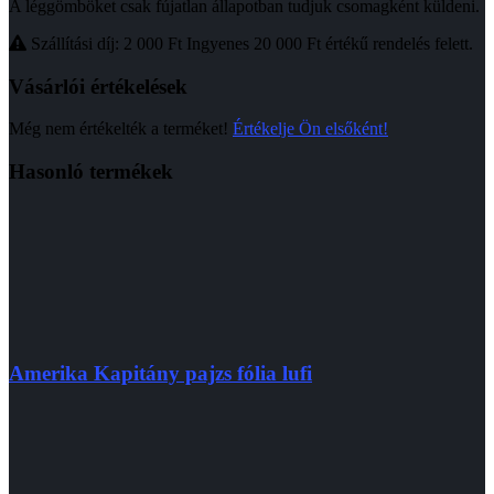
A léggömböket csak fújatlan állapotban tudjuk csomagként küldeni.
Szállítási díj: 2 000
Ft
Ingyenes 20 000
Ft
értékű rendelés felett.
Vásárlói értékelések
Még nem értékelték a terméket!
Értékelje Ön elsőként!
Hasonló termékek
Amerika Kapitány pajzs fólia lufi